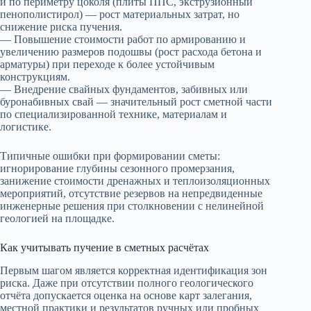
и по периметру цоколя (плиты ППС, экструзионный
пенополистирол) — рост материальных затрат, но
снижение риска пучения.
— Повышение стоимости работ по армированию и
увеличению размеров подошвы (рост расхода бетона и
арматуры) при переходе к более устойчивым
конструкциям.
— Внедрение свайных фундаментов, забивных или
буронабивных свай — значительный рост сметной части
по специализированной технике, материалам и
логистике.
Типичные ошибки при формировании сметы:
игнорирование глубины сезонного промерзания,
занижение стоимости дренажных и теплоизоляционных
мероприятий, отсутствие резервов на непредвиденные
инженерные решения при столкновении с нелинейной
геологией на площадке.
Как учитывать пучение в сметных расчётах
Первым шагом является корректная идентификация зон
риска. Даже при отсутствии полного геологического
отчёта допускается оценка на основе карт залегания,
местной практики и результатов ручных или пробных