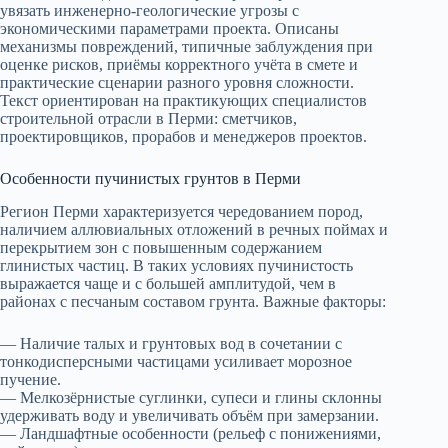
увязать инженерно‑геологические угрозы с
экономическими параметрами проекта. Описаны
механизмы повреждений, типичные заблуждения при
оценке рисков, приёмы корректного учёта в смете и
практические сценарии разного уровня сложности.
Текст ориентирован на практикующих специалистов
строительной отрасли в Перми: сметчиков,
проектировщиков, прорабов и менеджеров проектов.
Особенности пучинистых грунтов в Перми
Регион Перми характеризуется чередованием пород,
наличием аллювиальных отложений в речных поймах и
перекрытием зон с повышенным содержанием
глинистых частиц. В таких условиях пучинистость
выражается чаще и с большей амплитудой, чем в
районах с песчаным составом грунта. Важные факторы:
— Наличие талых и грунтовых вод в сочетании с
тонкодисперсными частицами усиливает морозное
пучение.
— Мелкозёрнистые суглинки, супеси и глины склонны
удерживать воду и увеличивать объём при замерзании.
— Ландшафтные особенности (рельеф с понижениями,