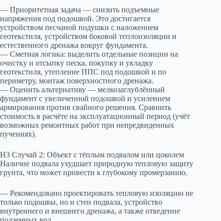
— Приоритетная задача — снизить подъемные
напряжения под подошвой. Это достигается
устройством песчаной подушки с наложением
геотекстиля, устройством боковой теплоизоляции и
естественного дренажа вокруг фундамента.
— Сметная логика: выделить отдельные позиции на
очистку и отсыпку песка, покупку и укладку
геотекстиля, утепление ППС под подошвой и по
периметру, монтаж поверхностного дренажа.
— Оценить альтернативу — мелкозаглублённый
фундамент с увеличенной подошвой и усилением
армирования против свайного решения. Сравнить
стоимость в расчёте на эксплуатационный период (учёт
возможных ремонтных работ при непредвиденных
пучениях).
H3 Случай 2: Объект с тёплым подвалом или цоколем
Наличие подвала ухудшает природную тепловую защиту
грунта, что может привести к глубокому промерзанию.
— Рекомендовано проектировать тепловую изоляцию не
только подошвы, но и стен подвала, устройство
внутреннего и внешнего дренажа, а также отведение
подземных вод.